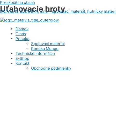
Preskočiť na obsah
Uťahovacie hroty
METALVIS SLOVAKIA, s.r.o – spojovací materiál, hutnícky materiá
Domov
O nás
Ponuka
Spojovaci material
Ponuka Mungo
Technické informácie
E-Shop
Kontakt
Obchodné podmienky